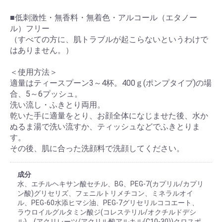
■低刺激性・無香料・無着色・アルコール（エタノー
ル）フリー
（すべての方に、肌トラブルが起こらないというわけで
はありません。）
＜使用方法＞
適量はティースプーン3～4杯。400ｇ(ポンプタイプ)の場
合、5～6プッシュ。
洗い流し・ふきとり両用。
乾いた手に適量をとり、お顔全体になじませた後、水か
ぬるま湯で洗い流すか、ティッシュなどでふきとりま
す。
その後、肌に合った洗顔料で洗顔してください。
成分
水、エチルヘキサン酸セチル、BG、PEG-7(カプリル/カプリ
ン酸)グリセリズ、フェニルトリメチコン、ミネラルオイ
ル、PEG-60水添ヒマシ油、PEG-7グリセリルココエート、
ラウロイルグルタミン酸ジ(コレステリル/オクチルドデシ
ル)、(アクリレーツ/アクリル酸アルキル(C10-30))クロスポ