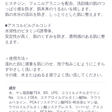
ヒスチジン、フェニルアラニンを配合。洗顔後の肌のつ
っばり感を防ぎ、肌本来のうるおいを残します。
肌の水分の流出を防ぎ、しっとりとした肌に整えます。
■アスコルビルグルコシド
水溶性のビタミンC誘導体。
安定性が高く、肌のくすみを防ぎ、透明感のある肌に整
えます。
＜使用方法＞
濡れた顔に適量を肌にのせ、泡で包みこむようにこすら
ずやさしく洗います。
その後、水またはぬるま湯でよく洗い流してください。
成分
水、ヤシ脂肪酸TEA、BG、LPG、ココイルメチルタウリン
Na、コカミドDEA、ステアロイルグルタミン酸Na、ラウリ
ルベタイン、PCAイソステアリン酸PEG-40水添ヒマシ油、
ラウロイルグルタミン酸ジステアレス-5、リパーゼ、アスコ
ルビルグルコシド、PCA-Na、アルギニン、アスパラギン