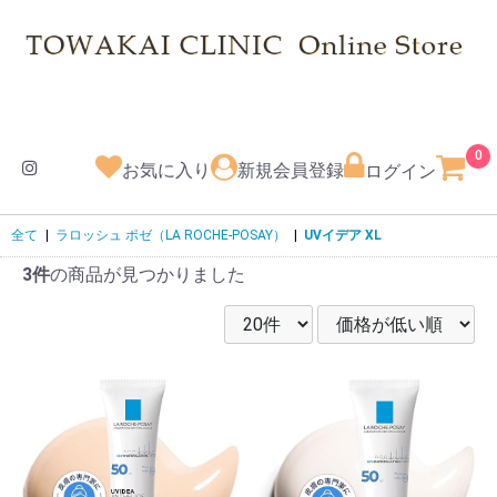
0
お気に入り
新規会員登録
ログイン
全て
|
ラロッシュ ポゼ（LA ROCHE-POSAY）
|
UVイデア XL
3件
の商品が見つかりました